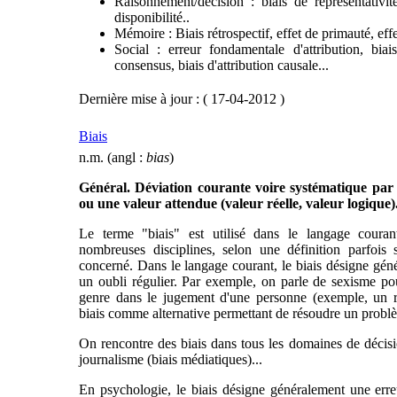
Raisonnement/décision : biais de représentativit
disponibilité..
Mémoire : Biais rétrospectif, effet de primauté, effe
Social : erreur fondamentale d'attribution, biai
consensus, biais d'attribution causale...
Dernière mise à jour : ( 17-04-2012 )
Biais
n.m. (angl :
bias
)
Général. Déviation courante voire systématique pa
ou une valeur attendue (valeur réelle, valeur logique)
Le terme "biais" est utilisé dans le langage coura
nombreuses disciplines, selon une définition parfois
concerné. Dans le langage courant, le biais désigne gén
un oubli régulier. Par exemple, on parle de sexisme po
genre dans le jugement d'une personne (exemple, un r
biais comme alternative permettant de résoudre un probl
On rencontre des biais dans tous les domaines de décis
journalisme (biais médiatiques)...
En psychologie, le biais désigne généralement une erreu