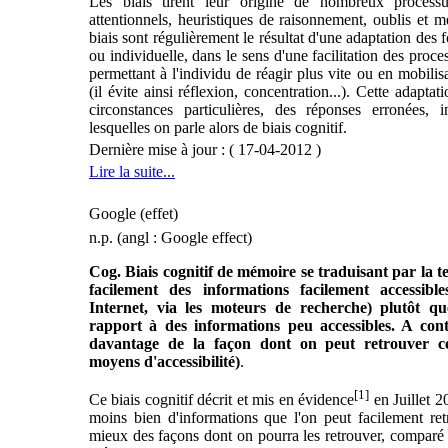
Les biais tirent leur origine de nombreux processus 
attentionnels, heuristiques de raisonnement, oublis et m
biais sont régulièrement le résultat d'une adaptation des f
ou individuelle, dans le sens d'une facilitation des proces
permettant à l'individu de réagir plus vite ou en mobili
(il évite ainsi réflexion, concentration...). Cette adap
circonstances particulières, des réponses erronées,
lesquelles on parle alors de biais cognitif.
Dernière mise à jour : ( 17-04-2012 )
Lire la suite...
Google (effet)
n.p. (angl : Google effect)
Cog. Biais cognitif de mémoire se traduisant par la t
facilement des informations facilement accessibl
Internet, via les moteurs de recherche) plutôt qu
rapport à des informations peu accessibles. A cont
davantage de la façon dont on peut retrouver ces
moyens d'accessibilité)
.
[1]
Ce biais cognitif décrit et mis en évidence
en Juillet 2
moins bien d'informations que l'on peut facilement ret
mieux des façons dont on pourra les retrouver, comparé à