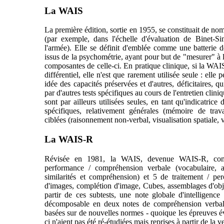
La WAIS
La première édition, sortie en 1955, se constituait de nomb
(par exemple, dans l'échelle d'évaluation de Binet-S
l'armée). Elle se définit d'emblée comme une batterie d
issus de la psychométrie, ayant pour but de "mesurer" à la
composantes de celle-ci. En pratique clinique, si la WAIS
différentiel, elle n'est que rarement utilisée seule : el
idée des capacités préservées et d'autres, déficitaires, 
par d'autres tests spécifiques au cours de l'entretien cli
sont par ailleurs utilisées seules, en tant qu'indicatric
spécifiques, relativement générales (mémoire de trav
ciblées (raisonnement non-verbal, visualisation spatiale,
La WAIS-R
Révisée en 1981, la WAIS, devenue WAIS-R, comp
performance / compréhension verbale (vocabulaire, a
similarités et compréhension) et 5 de traitement / pe
d'images, complétion d'image, Cubes, assemblages d'obj
partir de ces subtests, une note globale d'intelligence
décomposable en deux notes de compréhension verbale
basées sur de nouvelles normes - quoique les épreuves évo
ci n'aient pas été ré-étudiées mais reprises à partir de la 