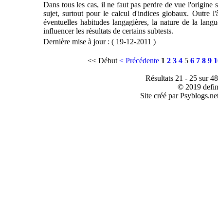
Dans tous les cas, il ne faut pas perdre de vue l'origine s
sujet, surtout pour le calcul d'indices globaux. Outre l'
éventuelles habitudes langagières, la nature de la lan
influencer les résultats de certains subtests.
Dernière mise à jour : ( 19-12-2011 )
<< Début
< Précédente
1
2
3
4
5
6
7
8
9
1
Résultats 21 - 25 sur 4
© 2019 defin
Site créé par Psyblogs.ne