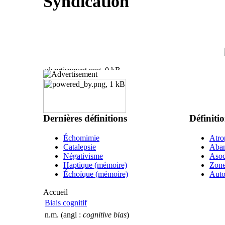
Syndication
Dernières définitions
Définitio
Échomimie
Atro
Catalepsie
Aba
Négativisme
Asoc
Haptique (mémoire)
Zone
Échoïque (mémoire)
Auto
Accueil
Biais cognitif
n.m. (angl :
cognitive bias
)