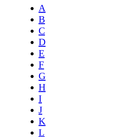
A
B
C
D
E
F
G
H
I
J
K
L