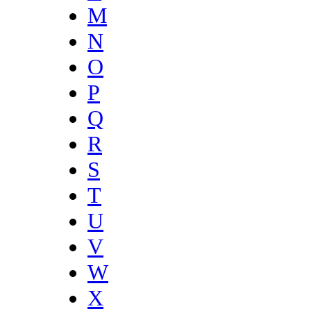
M
N
O
P
Q
R
S
T
U
V
W
X