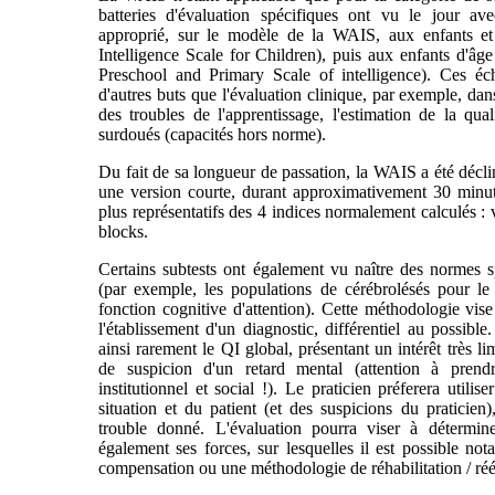
batteries d'évaluation spécifiques ont vu le jour av
approprié, sur le modèle de la WAIS, aux enfants et
Intelligence Scale for Children), puis aux enfants d'âg
Preschool and Primary Scale of intelligence). Ces éche
d'autres buts que l'évaluation clinique, par exemple, dans 
des troubles de l'apprentissage, l'estimation de la qual
surdoués (capacités hors norme).
Du fait de sa longueur de passation, la WAIS a été déclin
une version courte, durant approximativement 30 minut
plus représentatifs des 4 indices normalement calculés : v
blocks.
Certains subtests ont également vu naître des normes s
(par exemple, les populations de cérébrolésés pour le 
fonction cognitive d'attention). Cette méthodologie vise 
l'établissement d'un diagnostic, différentiel au possibl
ainsi rarement le QI global, présentant un intérêt très l
de suspicion d'un retard mental (attention à prend
institutionnel et social !). Le praticien préferera utili
situation et du patient (et des suspicions du praticien),
trouble donné. L'évaluation pourra viser à détermine
également ses forces, sur lesquelles il est possible no
compensation ou une méthodologie de réhabilitation / ré