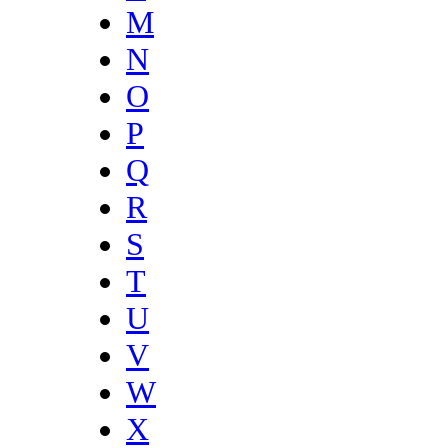
M
N
O
P
Q
R
S
T
U
V
W
X