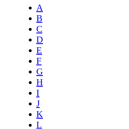
A
B
C
D
E
F
G
H
I
J
K
L