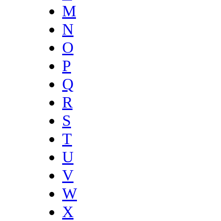
M
N
O
P
Q
R
S
T
U
V
W
X