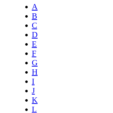
A
B
C
D
E
F
G
H
I
J
K
L