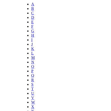
A
B
C
D
E
F
G
H
I
J
K
L
M
N
O
P
Q
R
S
T
U
V
W
X