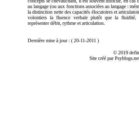
concepts se chevauchant, il est souvent difficile, en cas d
au langage (ou aux fonctions associées au langage : mémo
la distinction nette des capacités élocutoires et articulat
volontiers la fluence verbale plutôt que la fluidité
représenter débit, rythme et articulation.
Dernière mise à jour : ( 20-11-2011 )
© 2019 defin
Site créé par Psyblogs.ne