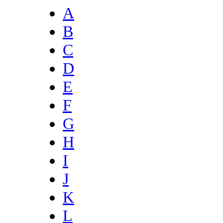
A
B
C
D
E
F
G
H
I
J
K
L