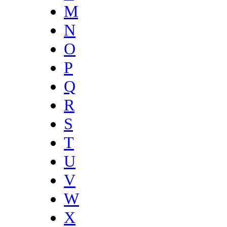
M
N
O
P
Q
R
S
T
U
V
W
X