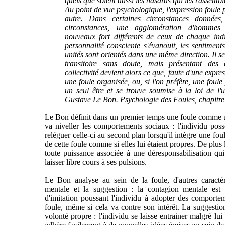
quels que soient aussi les hasards qui les rassembl
Au point de vue psychologique, l'expression foule p
autre. Dans certaines circonstances données
circonstances, une agglomération d'hommes 
nouveaux fort différents de ceux de chaque in
personnalité consciente s'évanouit, les sentiments
unités sont orientés dans une même direction. Il s
transitoire sans doute, mais présentant des 
collectivité devient alors ce que, faute d'une expres
une foule organisée, ou, si l'on préfère, une foul
un seul être et se trouve soumise à la loi de l'u
Gustave Le Bon. Psychologie des Foules, chapitre
Le Bon définit dans un premier temps une foule comme 
va niveller les comportements sociaux : l'individu poss
reléguer celle-ci au second plan lorsqu'il intègre une fou
de cette foule comme si elles lui étaient propres. De plus
toute puissance associée à une déresponsabilisation qui
laisser libre cours à ses pulsions.
Le Bon analyse au sein de la foule, d'autres caractér
mentale et la suggestion : la contagion mentale es
d'imitation poussant l'individu à adopter des comport
foule, même si cela va contre son intérêt. La suggestio
volonté propre : l'individu se laisse entrainer malgré lui