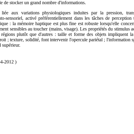
e de stocker un grand nombre d'informations.
iée aux variations physiologiques induites par la pression, tran
o-sensoriel, activé préférentiellement dans les tâches de perception t
ue : la mémoire haptique est plus fine est robuste lorsqu'elle concer
ement sensibles au toucher (mains, visage). Les propriétés du stimulus a
 régions plutôt que d'autres : taille et forme des objets impliquent la
oit ; texture, solidité, font intervenir l'opercule pariétal ; l'information s
l supérieur.
04-2012 )