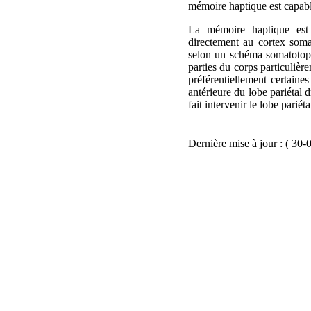
mémoire haptique est capabl
La mémoire haptique est l
directement au cortex somat
selon un schéma somatotopiq
parties du corps particulièr
préférentiellement certaines
antérieure du lobe pariétal dr
fait intervenir le lobe pariéta
Dernière mise à jour : ( 30-