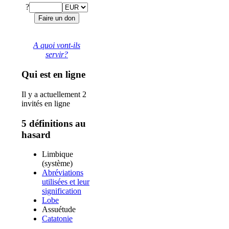
?
A quoi vont-ils
servir?
Qui est en ligne
Il y a actuellement 2
invités en ligne
5 définitions au
hasard
Limbique
(système)
Abréviations
utilisées et leur
signification
Lobe
Assuétude
Catatonie