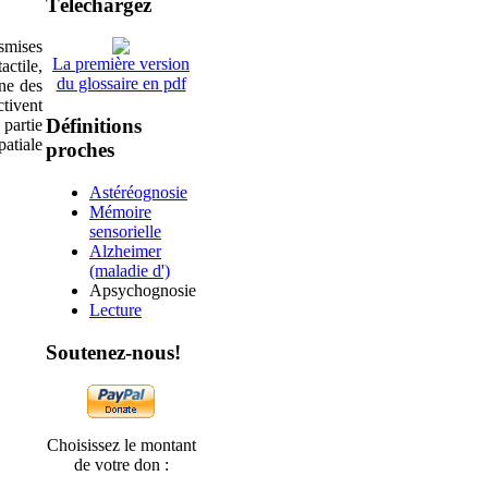
Téléchargez
smises
La première version
actile,
du glossaire en pdf
ne des
ctivent
Définitions
 partie
patiale
proches
Astéréognosie
Mémoire
sensorielle
Alzheimer
(maladie d')
Apsychognosie
Lecture
Soutenez-nous!
Choisissez le montant
de votre don :