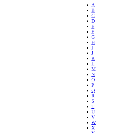
A
B
C
D
E
F
G
H
I
J
K
L
M
N
O
P
Q
R
S
T
U
V
W
X