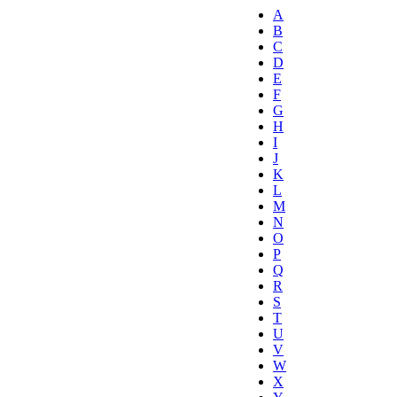
A
B
C
D
E
F
G
H
I
J
K
L
M
N
O
P
Q
R
S
T
U
V
W
X