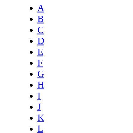
A
B
C
D
E
F
G
H
I
J
K
L