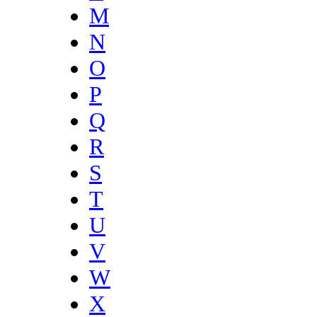
M
N
O
P
Q
R
S
T
U
V
W
X