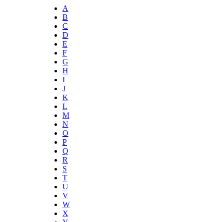
A
B
C
D
E
F
G
H
I
J
K
L
M
N
O
P
Q
R
S
T
U
V
W
X