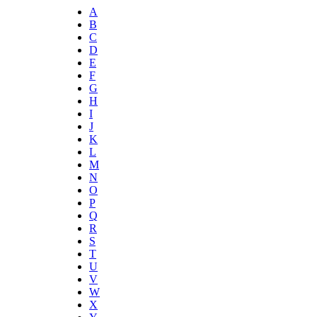
A
B
C
D
E
F
G
H
I
J
K
L
M
N
O
P
Q
R
S
T
U
V
W
X