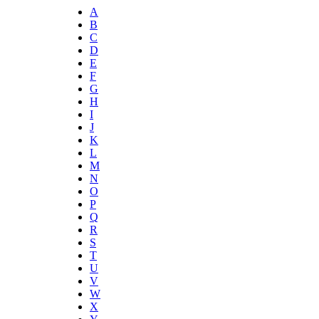
A
B
C
D
E
F
G
H
I
J
K
L
M
N
O
P
Q
R
S
T
U
V
W
X