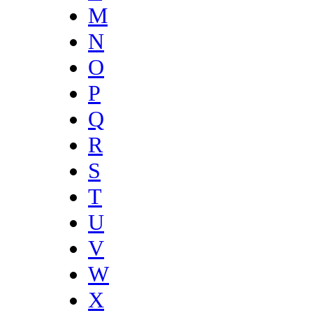
M
N
O
P
Q
R
S
T
U
V
W
X