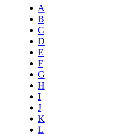
A
B
C
D
E
F
G
H
I
J
K
L