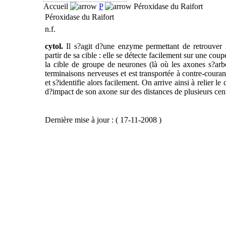
Accueil
P
Péroxidase du Raifort
Péroxidase du Raifort
n.f.
cytol.
Il s?agit d?une enzyme permettant de retrouver l
partir de sa cible : elle se détecte facilement sur une cou
la cible de groupe de neurones (là où les axones s?arbor
terminaisons nerveuses et est transportée à contre-coura
et s?identifie alors facilement. On arrive ainsi à relier l
d?impact de son axone sur des distances de plusieurs cen
Dernière mise à jour : ( 17-11-2008 )