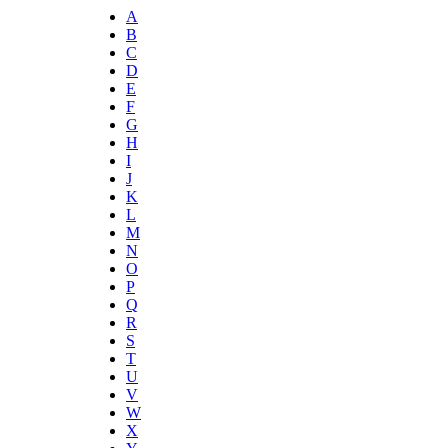
A
B
C
D
E
F
G
H
I
J
K
L
M
N
O
P
Q
R
S
T
U
V
W
X