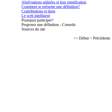
Abréviations utilisées et leur signification
Comment se présente une définition?
Contributions et dons
Le web intelligent
Pourquoi participer?
Proposez une définition - Conseils
Sources du site
<< Début
< Précédente