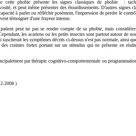
e cette phobie présente les signes classiques de phobie : tachy
rvosité, et peut même présenter des étourdissements. D'autres signes cl
capacité à parler ou réfléchir posément, l'impression de perdre le contr
euvent témoigner d'une frayeur intense.
atient peut ne pas se rendre compte de sa phobie, mais considérer 
endant, les acariens ou les petits insectes sont partout autour de nou
susciterait les symptômes décrits ci-dessus n'est pas normale, ainsi que
 des craintes fortes portant sur un stimulus qui ne présente en réali
rincipalement par thérapie cognitivo-comportementale ou programmatio
12-2008 )