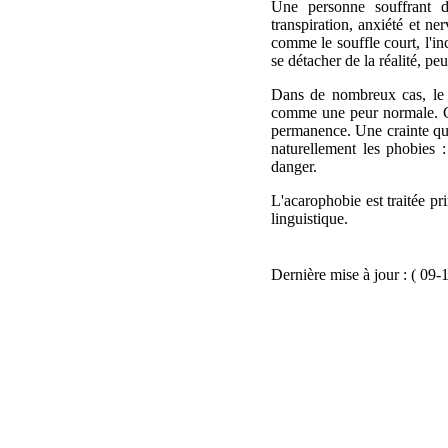
Une personne souffrant d
transpiration, anxiété et ne
comme le souffle court, l'in
se détacher de la réalité, p
Dans de nombreux cas, le p
comme une peur normale. Cep
permanence. Une crainte qui 
naturellement les phobies :
danger.
L'acarophobie est traitée p
linguistique.
Dernière mise à jour : ( 09-