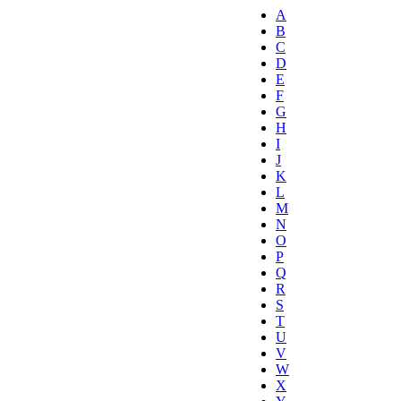
A
B
C
D
E
F
G
H
I
J
K
L
M
N
O
P
Q
R
S
T
U
V
W
X