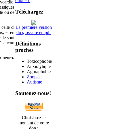
oublié ?
cardie,
assiques
Téléchargez
ôle ou de
celle-ci
La première version
s, et en
du glossaire en pdf
 le sont
té aucun
Définitions
proches
n neuro-
Toxicophobie
Anxiolytique
Agoraphobie
Zoopsie
Autisme
Soutenez-nous!
Choisissez le
montant de votre
don :