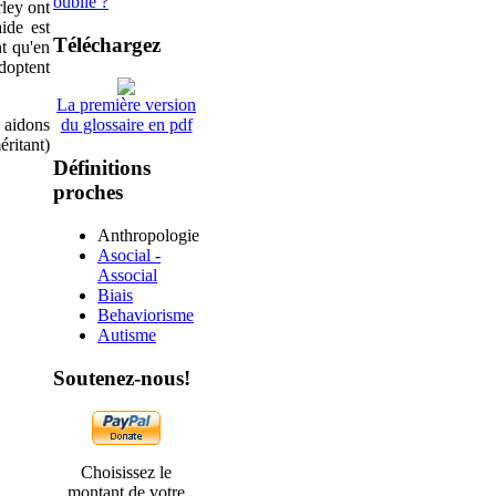
oublié ?
rley ont
ide est
Téléchargez
nt qu'en
doptent
La première version
 aidons
du glossaire en pdf
éritant)
Définitions
proches
Anthropologie
Asocial -
Associal
Biais
Behaviorisme
Autisme
Soutenez-nous!
Choisissez le
montant de votre