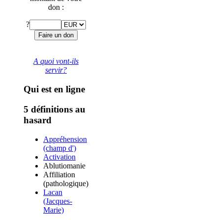
don :
?
A quoi vont-ils
servir?
Qui est en ligne
5 définitions au
hasard
Appréhension
(champ d')
Activation
Ablutiomanie
Affiliation
(pathologique)
Lacan
(Jacques-
Marie)