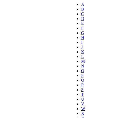
A
B
C
D
E
F
G
H
I
J
K
L
M
N
O
P
Q
R
S
T
U
V
W
X