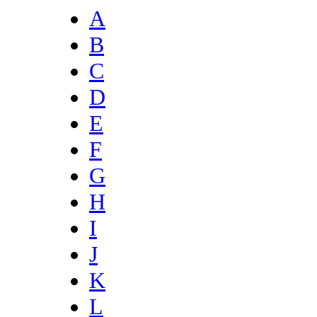
A
B
C
D
E
F
G
H
I
J
K
L