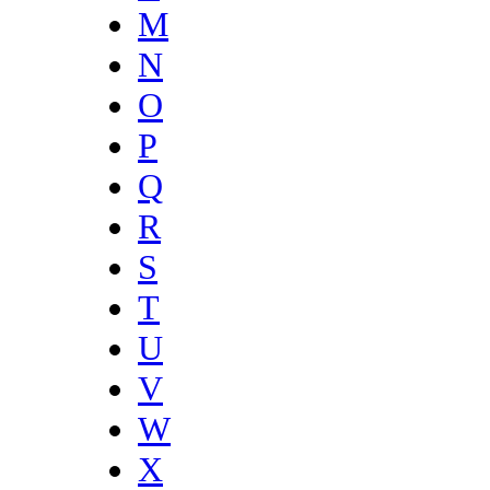
M
N
O
P
Q
R
S
T
U
V
W
X