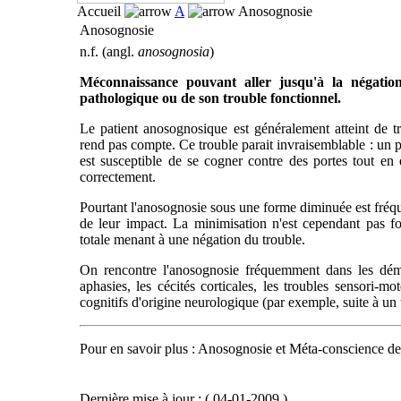
Accueil
A
Anosognosie
Anosognosie
n.f. (angl.
anosognosia
)
Méconnaissance pouvant aller jusqu'à la négatio
pathologique ou de son trouble fonctionnel.
Le patient anosognosique est généralement atteint de t
rend pas compte. Ce trouble parait invraisemblable : un pa
est susceptible de se cogner contre des portes tout en
correctement.
Pourtant l'anosognosie sous une forme diminuée est fréque
de leur impact. La minimisation n'est cependant pas 
totale menant à une négation du trouble.
On rencontre l'anosognosie fréquemment dans les déme
aphasies, les cécités corticales, les troubles sensori-mo
cognitifs d'origine neurologique (par exemple, suite à u
Pour en savoir plus : Anosognosie et Méta-conscience de
Dernière mise à jour : ( 04-01-2009 )