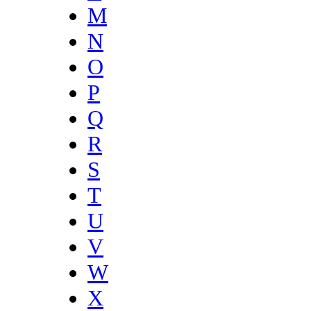
M
N
O
P
Q
R
S
T
U
V
W
X