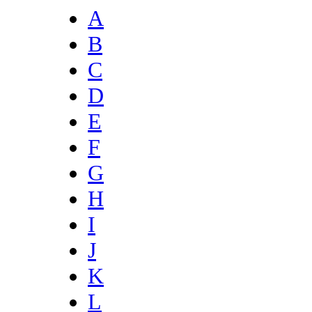
A
B
C
D
E
F
G
H
I
J
K
L