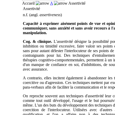
Accueil
A
Assertivité
Assertivité
n.f. (angl.
assertiveness
)
Capacité à exprimer aisément points de vue et opinio
communiquer, sans anxiété et sans avoir recours à l'a
manipulation.
Cog. & clinique.
L'assertivité désigne la possibilité p
inhibition ou timidité excessive, faire valoir ses point
sans pour autant délester l'interlocuteur de ses points d
contraignants pour lui. Des techniques d'entraînement 
thérapies cognitivo-comportementales, permettent à un in
d'un manque de confiance en soi, d'inhibitions, de sou
avec assurance.
A contrario, elles incitent également à abandonner les 
coercitive ou d'agression. Ces techniques mettent par exe
para-verbaux afin de faciliter la communication et le resp
On reproche souvent aux techniques d'assertivité leur cô
comme tout outil développé, l'usage et le but poursuiv
même. L'un des buts du développement des techniques d'ass
coercition de l'interlocuteur. Utilisées avec d'autre
qualification, et l'on a affaire non à des technique