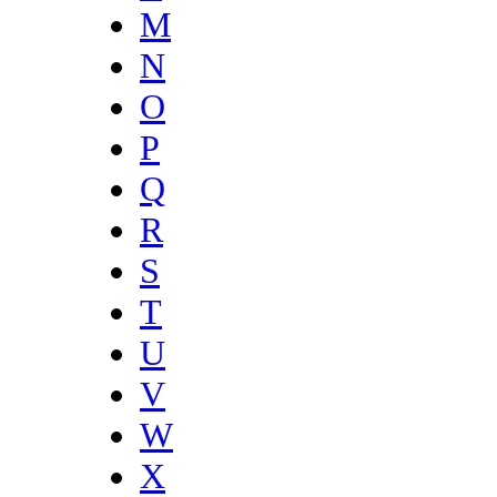
M
N
O
P
Q
R
S
T
U
V
W
X