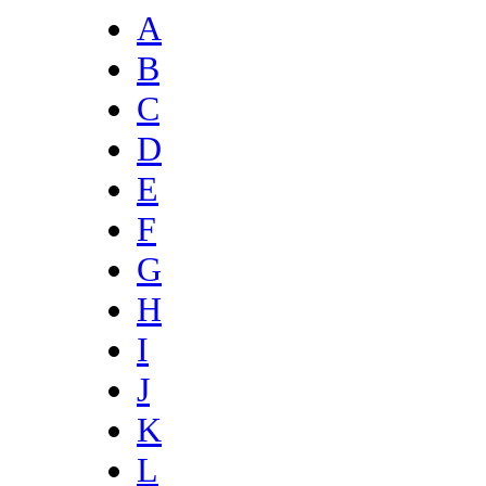
A
B
C
D
E
F
G
H
I
J
K
L