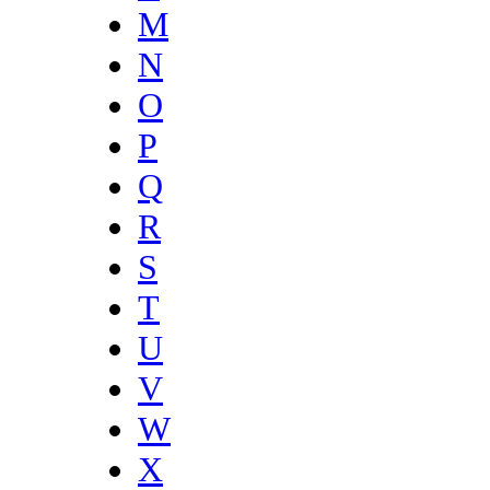
M
N
O
P
Q
R
S
T
U
V
W
X