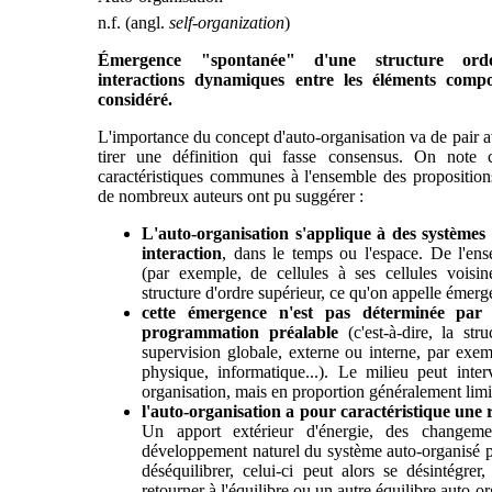
n.f. (angl.
self-organization
)
Émergence "spontanée" d'une structure or
interactions dynamiques entre les éléments comp
considéré.
L'importance du concept d'auto-organisation va de pair av
tirer une définition qui fasse consensus. On note 
caractéristiques communes à l'ensemble des proposition
de nombreux auteurs ont pu suggérer :
L'auto-organisation s'applique à des systèmes
interaction
, dans le temps ou l'espace. De l'ens
(par exemple, de cellules à ses cellules voisin
structure d'ordre supérieur, ce qu'on appelle émer
cette émergence n'est pas déterminée par
programmation préalable
(c'est-à-dire, la st
supervision globale, externe ou interne, par exe
physique, informatique...). Le milieu peut inte
organisation, mais en proportion généralement limi
l'auto-organisation a pour caractéristique
une r
Un apport extérieur d'énergie, des changem
développement naturel du système auto-organisé 
déséquilibrer, celui-ci peut alors se désintégre
retourner à l'équilibre ou un autre équilibre auto-or