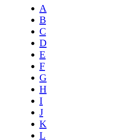
A
B
C
D
E
F
G
H
I
J
K
L