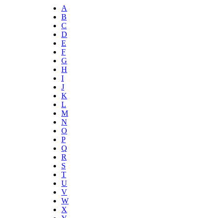
A
B
C
D
E
F
G
H
I
J
K
L
M
N
O
P
Q
R
S
T
U
V
W
X