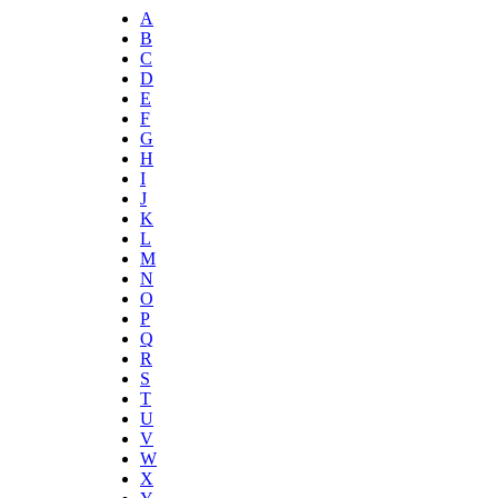
A
B
C
D
E
F
G
H
I
J
K
L
M
N
O
P
Q
R
S
T
U
V
W
X