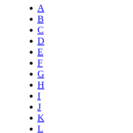
A
B
C
D
E
F
G
H
I
J
K
L