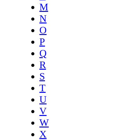
M
N
O
P
Q
R
S
T
U
V
W
X