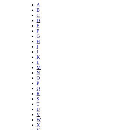
A
B
C
D
E
F
G
H
I
J
K
L
M
N
O
P
Q
R
S
T
U
V
W
X