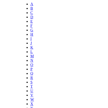
A
B
C
D
E
F
G
H
I
J
K
L
M
N
O
P
Q
R
S
T
U
V
W
X