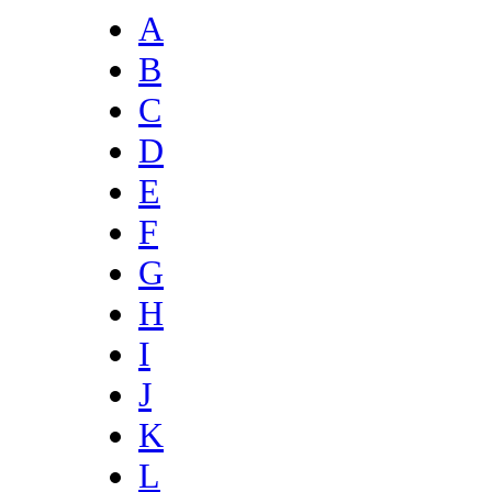
A
B
C
D
E
F
G
H
I
J
K
L