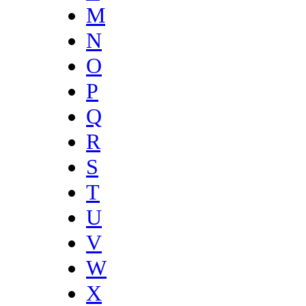
M
N
O
P
Q
R
S
T
U
V
W
X