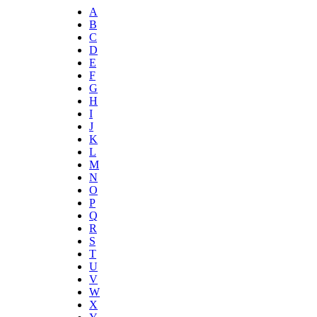
A
B
C
D
E
F
G
H
I
J
K
L
M
N
O
P
Q
R
S
T
U
V
W
X