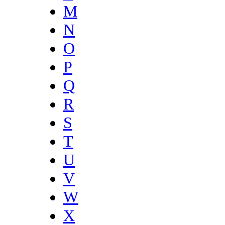
M
N
O
P
Q
R
S
T
U
V
W
X