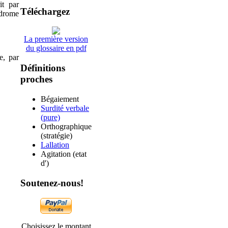
it par
Téléchargez
ndrome
La première version
du glossaire en pdf
e, par
Définitions
proches
Bégaiement
Surdité verbale
(pure)
Orthographique
(stratégie)
Lallation
Agitation (etat
d')
Soutenez-nous!
Choisissez le montant