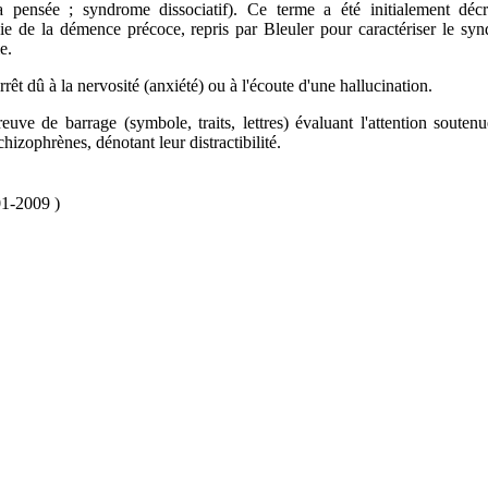
a pensée ; syndrome dissociatif). Ce terme a été initialement décr
ie de la démence précoce, repris par Bleuler pour caractériser le sy
e.
arrêt dû à la nervosité (anxiété) ou à l'écoute d'une hallucination.
euve de barrage (symbole, traits, lettres) évaluant l'attention soutenu
chizophrènes, dénotant leur distractibilité.
01-2009 )