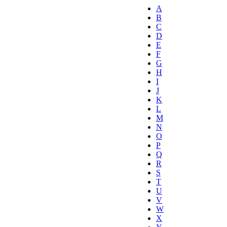
A
B
C
D
E
F
G
H
I
J
K
L
M
N
O
P
Q
R
S
T
U
V
W
X