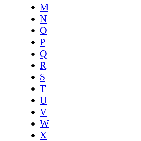
M
N
O
P
Q
R
S
T
U
V
W
X