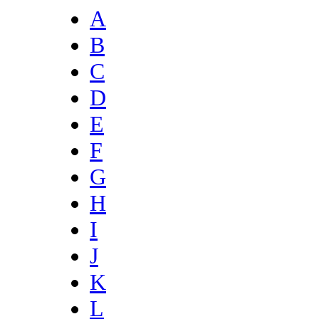
A
B
C
D
E
F
G
H
I
J
K
L